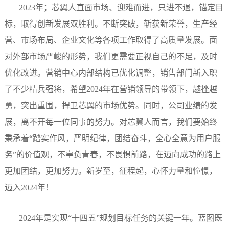
2023年；
芯翼人直面市场、迎难而进，只进不退，
锚定目
标，取得创新发展双胜利。
不断突破，斩获新荣誉，
生产经
营、市场布局、企业文化等
各项工作取得了高质量发展。
面
对外部市场严峻的形势，我们更需要正视自己的不足，及时
优化改进。营销中心内部结构已优化调整，销售部门新入职
了不少精兵强将，希望2024年在营销领导的带领下，越挫越
勇，突出重围，捍卫芯翼的市场优势。同时，公司业绩的发
展，离不开每一位同事的努力。对芯翼人而言，我们要始终
秉承着“踏实作风，严明纪律，团结奋斗，全心全意为用户服
务”的价值观，不辜负青春，不畏惧前路，在迈向成功的路上
更加团结，更加努力。新岁至，征程起，心怀力量和憧憬，
迈入2024年！
2024年
是实现“十四五”规划目标任务的关键一年。
蓝图既