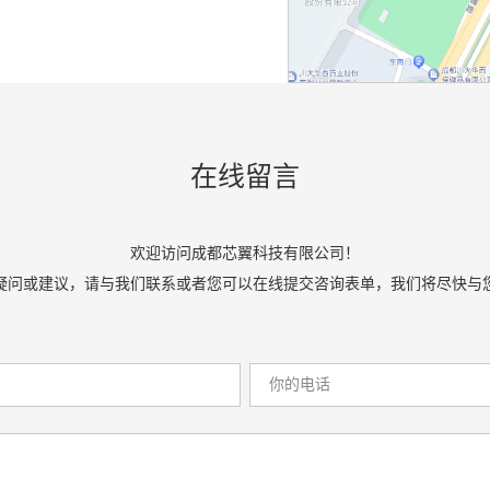
在线留言
欢迎访问成都芯翼科技有限公司！
疑问或建议，请与我们联系或者您可以在线提交咨询表单，我们将尽快与